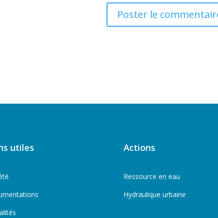
ns utiles
Actions
été
Ressource en eau
umentations
Hydraulique urbaine
alités