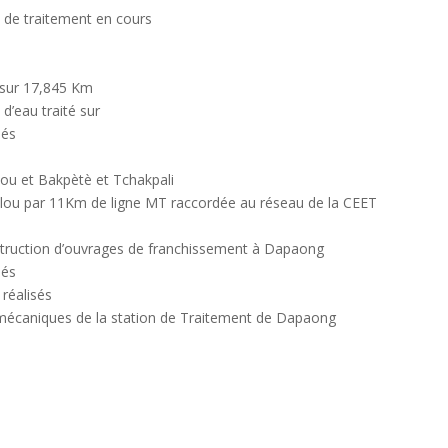
on de traitement en cours
e sur 17,845 Km
d’eau traité sur
sés
lou et Bakpètè et Tchakpali
lélou par 11Km de ligne MT raccordée au réseau de la CEET
nstruction d’ouvrages de franchissement à Dapaong
sés
 réalisés
romécaniques de la station de Traitement de Dapaong