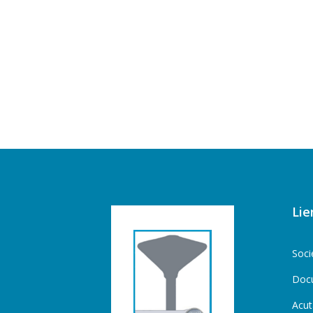
Lie
Soci
Doc
Acut