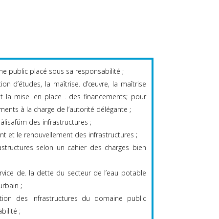
e public placé sous sa responsabilité ;
ation d’études, la maîtrise. d’œuvre, la maîtrise
et la mise .en place . des financements; pour
ments à la charge de l’autorité délégante ;
àlisafüm des infrastructures ;
nt et le renouvellement des infrastructures ;
astructures selon un cahier des charges bien
ice de. la dette du secteur de l’eau potable
urbain ;
tation des infrastructures du domaine public
ilité ;