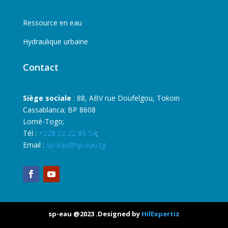
Ressource en eau
Hydraulique urbaine
Contact
Siège sociale
: 88, ABV rue Doufelgou, Tokoin
Cassablanca; BP 8608
Lomé-Togo;
Tél :
+228 22 22 89 54
;
Email :
sp-eau@sp-eau.tg
sp-eau @2023 .Designed by
HilExpertiz