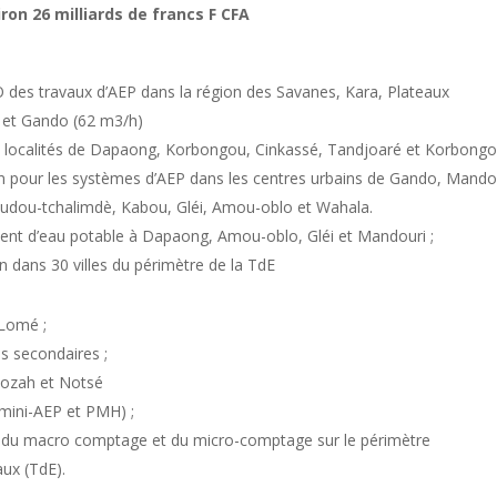
iron 26 milliards de francs F CFA
 des travaux d’AEP dans la région des Savanes, Kara, Plateaux
u et Gando (62 m3/h)
es localités de Dapaong, Korbongou, Cinkassé, Tandjoaré et Korbongo
tion pour les systèmes d’AEP dans les centres urbains de Gando, Mando
oudou-tchalimdè, Kabou, Gléi, Amou-oblo et Wahala.
ment d’eau potable à Dapaong, Amou-oblo, Gléi et Mandouri ;
n dans 30 villes du périmètre de la TdE
 Lomé ;
s secondaires ;
 Kozah et Notsé
 (mini-AEP et PMH) ;
ion du macro comptage et du micro-comptage sur le périmètre
aux (TdE).