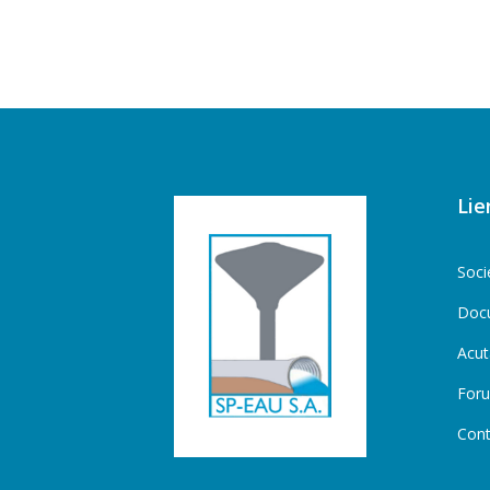
Lie
Soci
Doc
Acut
For
Cont