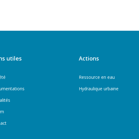
ns utiles
Actions
été
Ressource en eau
umentations
Hydraulique urbaine
alités
um
act