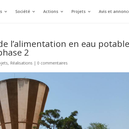
s
Société
Actions
Projets
Avis et annonc
de l’alimentation en eau potabl
 phase 2
ojets
,
Réalisations
|
0 commentaires