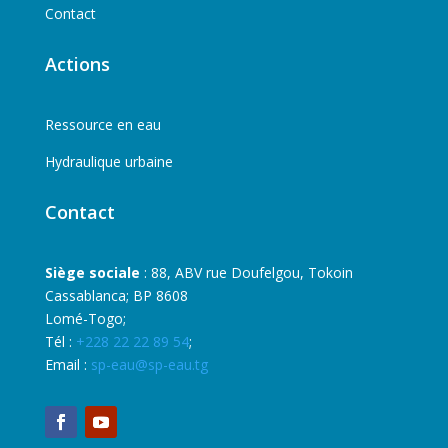
Contact
Actions
Ressource en eau
Hydraulique urbaine
Contact
Siège sociale
: 88, ABV rue Doufelgou, Tokoin
Cassablanca; BP 8608
Lomé-Togo;
Tél :
+228 22 22 89 54
;
Email :
sp-eau@sp-eau.tg