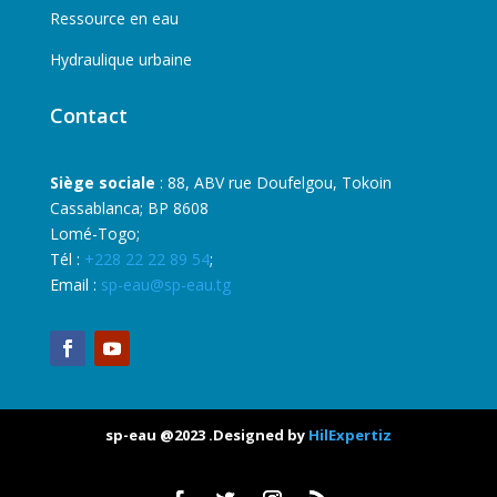
Ressource en eau
Hydraulique urbaine
Contact
Siège sociale
: 88, ABV rue Doufelgou, Tokoin
Cassablanca; BP 8608
Lomé-Togo;
Tél :
+228 22 22 89 54
;
Email :
sp-eau@sp-eau.tg
sp-eau @2023 .Designed by
HilExpertiz