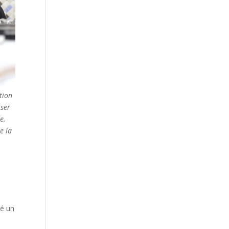
tion
iser
e.
e la
té un