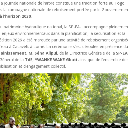
la Journée nationale de l’arbre constitue une tradition forte au Togo.
vers la campagne nationale de reboisement portée par le Gouvernemen
à l’horizon 2030
.
n du patrimoine hydraulique national, la SP-EAU accompagne pleinemen
enjeux environnementaux dans la planification, la sécurisation et la
e édition 2026 a été marquée par une activité de reboisement organisé
t d’eau à Cacavéli, à Lomé. La cérémonie s’est déroulée en présence d
sainissement, M. Séna Alipui
, de la Directrice Générale de la
SP-E
 Général de la
TdE
,
YWANKE WAKE Gbati
ainsi que de l’ensemble de
bilisation et d’engagement collectif.