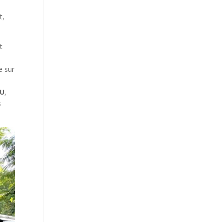
t,
t
e sur
u
AU
,
s