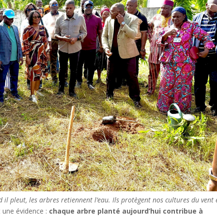
 il pleut, les arbres retiennent l’eau. Ils protègent nos cultures du vent 
t une évidence :
chaque arbre planté aujourd’hui contribue à