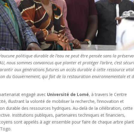
u’aucune politique durable de l’eau ne peut être pensée sans la préserva
AU, nous sommes convaincus que planter et protéger l’arbre, c’est sécur
t garantir aux générations futures un accès durable à cette ressource vital
ion du Gouvernement, qui fait de la restauration environnementale et d
 partenariat engagé avec
Université de Lomé
, à travers le Centre
ité, illustrant la volonté de mobiliser la recherche, l’innovation et
tion durable des ressources hydriques. Au-delà de la célébration, cette
ctive. Institutions publiques, partenaires techniques et financiers,
t citoyens sont appelés à agir ensemble pour faire de chaque arbre plan
 Togo.