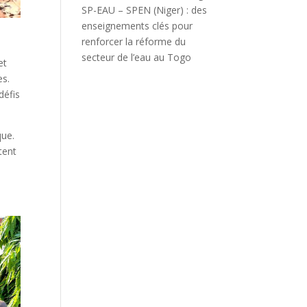
SP-EAU – SPEN (Niger) : des
enseignements clés pour
renforcer la réforme du
secteur de l’eau au Togo
et
es.
défis
que.
itent