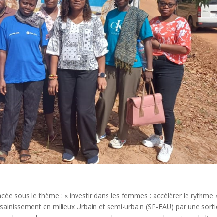
cée sous le thème : « investir dans les femmes : accélérer le rythme 
sainissement en milieux Urbain et semi-urbain (SP-EAU) par une sorti