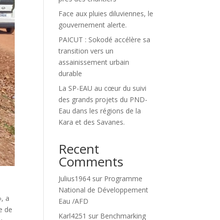
Face aux pluies diluviennes, le
gouvernement alerte.
PAICUT : Sokodé accélère sa
transition vers un
assainissement urbain
durable
La SP-EAU au cœur du suivi
des grands projets du PND-
Eau dans les régions de la
Kara et des Savanes.
Recent
Comments
Julius1964
sur
Programme
National de Développement
», a
Eau /AFD
e de
Karl4251
sur
Benchmarking