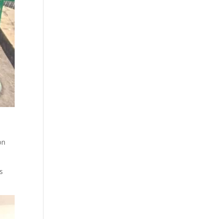
on
es